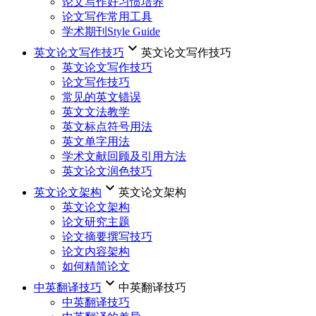
论文写作好习惯培养
论文写作常用工具
学术期刊Style Guide
keyboard_arrow_down
英文论文写作技巧
英文论文写作技巧
英文论文写作技巧
论文写作技巧
常见的英文错误
英文文法教学
英文标点符号用法
英文单字用法
学术文献回顾及引用方法
英文论文润色技巧
keyboard_arrow_down
英文论文架构
英文论文架构
英文论文架构
论文研究主题
论文摘要撰写技巧
论文内容架构
如何精简论文
keyboard_arrow_down
中英翻译技巧
中英翻译技巧
中英翻译技巧