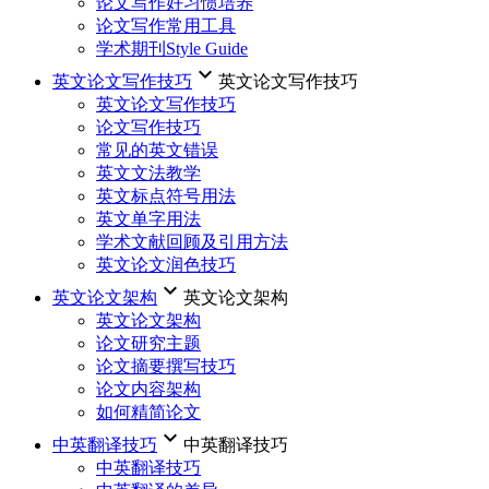
论文写作好习惯培养
论文写作常用工具
学术期刊Style Guide
keyboard_arrow_down
英文论文写作技巧
英文论文写作技巧
英文论文写作技巧
论文写作技巧
常见的英文错误
英文文法教学
英文标点符号用法
英文单字用法
学术文献回顾及引用方法
英文论文润色技巧
keyboard_arrow_down
英文论文架构
英文论文架构
英文论文架构
论文研究主题
论文摘要撰写技巧
论文内容架构
如何精简论文
keyboard_arrow_down
中英翻译技巧
中英翻译技巧
中英翻译技巧