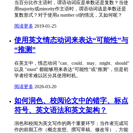
当百分比作主语时，谓语动词应是单数还是复数？当使
用majority或minority作主语时，谓语动词该是单数还是
复数形式？对于使用a number of的情况，又如何呢？
阅读更多
2019-01-25
使用英文情态动词来表达“可能性”与
“推测”
在英文中，情态动词 "can、could、may、might、should"
以及 "must" 都能够用来表达"可能性"或"推测"，但是初
学者经常难以区分其使用时机。
阅读更多
2026-03-20
如何润色、校阅论文中的错字、标点
符号、英文语法和英文架构？
润色和校阅为英文写作的两个重要环节；当作者完成写
作的前期工作（概念发想、撰写草稿、修改等），方能