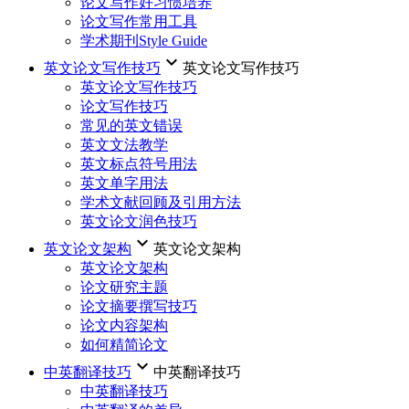
论文写作好习惯培养
论文写作常用工具
学术期刊Style Guide
keyboard_arrow_down
英文论文写作技巧
英文论文写作技巧
英文论文写作技巧
论文写作技巧
常见的英文错误
英文文法教学
英文标点符号用法
英文单字用法
学术文献回顾及引用方法
英文论文润色技巧
keyboard_arrow_down
英文论文架构
英文论文架构
英文论文架构
论文研究主题
论文摘要撰写技巧
论文内容架构
如何精简论文
keyboard_arrow_down
中英翻译技巧
中英翻译技巧
中英翻译技巧