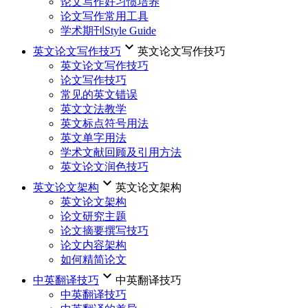
论文写作好习惯培养
论文写作常用工具
学术期刊Style Guide
keyboard_arrow_down
英文论文写作技巧
英文论文写作技巧
英文论文写作技巧
论文写作技巧
常见的英文错误
英文文法教学
英文标点符号用法
英文单字用法
学术文献回顾及引用方法
英文论文润色技巧
keyboard_arrow_down
英文论文架构
英文论文架构
英文论文架构
论文研究主题
论文摘要撰写技巧
论文内容架构
如何精简论文
keyboard_arrow_down
中英翻译技巧
中英翻译技巧
中英翻译技巧