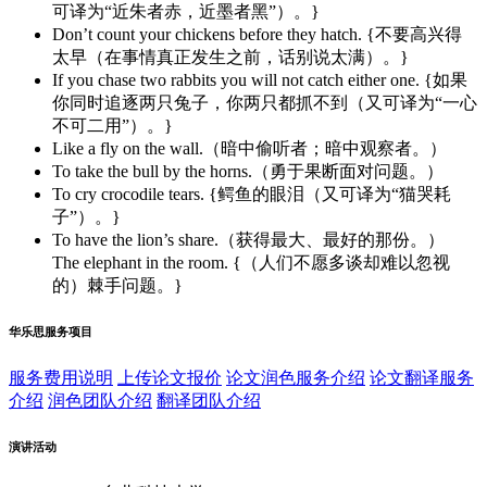
可译为“近朱者赤，近墨者黑”）。}
Don’t count your chickens before they hatch. {不要高兴得
太早（在事情真正发生之前，话别说太满）。}
If you chase two rabbits you will not catch either one. {如果
你同时追逐两只兔子，你两只都抓不到（又可译为“一心
不可二用”）。}
Like a fly on the wall.（暗中偷听者；暗中观察者。）
To take the bull by the horns.（勇于果断面对问题。）
To cry crocodile tears. {鳄鱼的眼泪（又可译为“猫哭耗
子”）。}
To have the lion’s share.（获得最大、最好的那份。）
The elephant in the room. {（人们不愿多谈却难以忽视
的）棘手问题。}
华乐思服务项目
服务费用说明
上传论文报价
论文润色服务介绍
论文翻译服务
介绍
润色团队介绍
翻译团队介绍
演讲活动