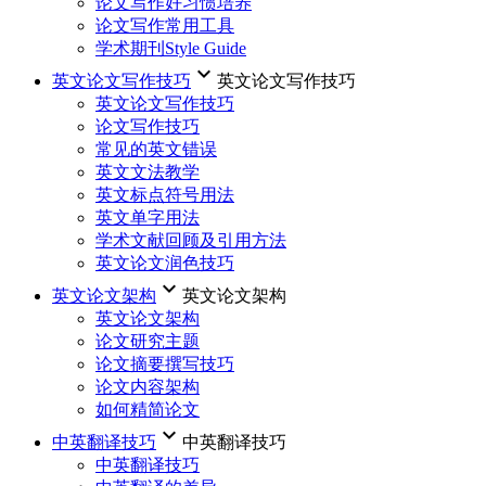
论文写作好习惯培养
论文写作常用工具
学术期刊Style Guide
keyboard_arrow_down
英文论文写作技巧
英文论文写作技巧
英文论文写作技巧
论文写作技巧
常见的英文错误
英文文法教学
英文标点符号用法
英文单字用法
学术文献回顾及引用方法
英文论文润色技巧
keyboard_arrow_down
英文论文架构
英文论文架构
英文论文架构
论文研究主题
论文摘要撰写技巧
论文内容架构
如何精简论文
keyboard_arrow_down
中英翻译技巧
中英翻译技巧
中英翻译技巧