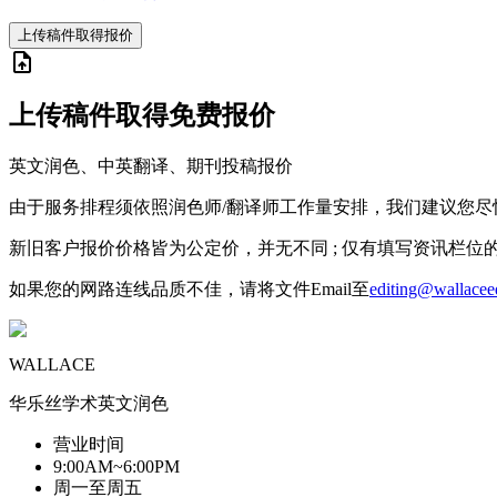
上传稿件取得报价
upload_file
上传稿件取得免费报价
英文润色、中英翻译、期刊投稿报价
由于服务排程须依照润色师/翻译师工作量安排，我们建议您
新旧客户报价价格皆为公定价，并无不同 ; 仅有填写资讯栏
如果您的网路连线品质不佳，请将文件Email至
editing@wallaceed
WALLACE
华乐丝学术英文润色
营业时间
9:00AM~6:00PM
周一至周五