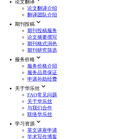
论文翻译
论文翻译介绍
翻译团队介绍
keyboard_arrow_down
期刊投稿
期刊投稿服务
论文摘要撰写
期刊格式润色
期刊研究筛选
keyboard_arrow_down
服务价格
服务价格介绍
服务品质保证
申请补助经费
keyboard_arrow_down
关于华乐丝
FAQ常见问题
关于华乐丝
与我们合作
联络华乐丝
keyboard_arrow_down
学习资源
英文讲座申请
学术写作博客