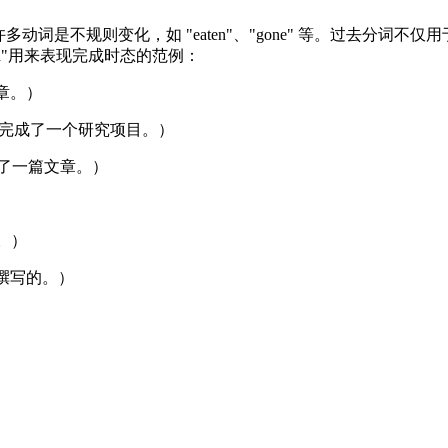
许多动词是不规则变化，如 "eaten"、"gone" 等。过去分
"had"用来表现完成时态的范例：
篇文章。）
ect.（他们完成了一个研究项目。）
前已经写了一篇文章。）
的。）
艾咪所撰写的。）