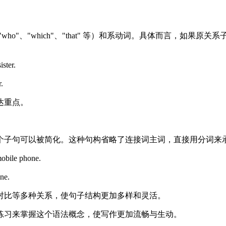
o"、"which"、"that" 等）和系动词。具体而言，如果
ster.
.
达重点。
个子句可以被简化。这种句构省略了连接词主词，直接用分词来
obile phone.
one.
对比等多种关系，使句子结构更加多样和灵活。
练习来掌握这个语法概念，使写作更加流畅与生动。