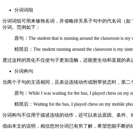
分词词组
分词词组可用来修饰名词，并省略掉关系子句中的代名词（如 "wh
分词。范例如下：
原句：The student that is running around the classroom is my si
精简后：The student running around the classroom is my sister
透过这样的简化不仅使句子更加流畅，还能更生动和直观的表
分词构句
当两个子句的主语相同，且表达连续动作或附带状态时，第二
原句：While I was waiting for the bus, I played chess on my m
精简后：Waiting for the bus, I played chess on my mobile ph
分词构句不仅用于描述连续的动作，还可以表达原因、条件、
借由本文的说明，相信您对分词已有所了解，希望您能不断的