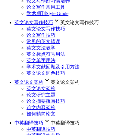
论文写作好习惯培养
论文写作常用工具
学术期刊Style Guide
keyboard_arrow_down
英文论文写作技巧
英文论文写作技巧
英文论文写作技巧
论文写作技巧
常见的英文错误
英文文法教学
英文标点符号用法
英文单字用法
学术文献回顾及引用方法
英文论文润色技巧
keyboard_arrow_down
英文论文架构
英文论文架构
英文论文架构
论文研究主题
论文摘要撰写技巧
论文内容架构
如何精简论文
keyboard_arrow_down
中英翻译技巧
中英翻译技巧
中英翻译技巧