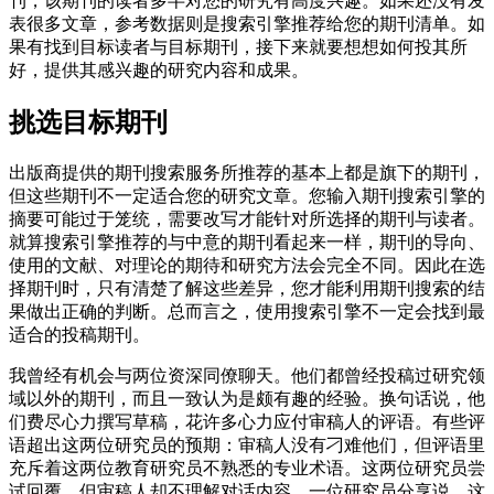
刊，该期刊的读者多半对您的研究有高度兴趣。如果还没有发
表很多文章，参考数据则是搜索引擎推荐给您的期刊清单。如
果有找到目标读者与目标期刊，接下来就要想想如何投其所
好，提供其感兴趣的研究内容和成果。
挑选目标期刊
出版商提供的期刊搜索服务所推荐的基本上都是旗下的期刊，
但这些期刊不一定适合您的研究文章。您输入期刊搜索引擎的
摘要可能过于笼统，需要改写才能针对所选择的期刊与读者。
就算搜索引擎推荐的与中意的期刊看起来一样，期刊的导向、
使用的文献、对理论的期待和研究方法会完全不同。因此在选
择期刊时，只有清楚了解这些差异，您才能利用期刊搜索的结
果做出正确的判断。总而言之，使用搜索引擎不一定会找到最
适合的投稿期刊。
我曾经有机会与两位资深同僚聊天。他们都曾经投稿过研究领
域以外的期刊，而且一致认为是颇有趣的经验。换句话说，他
们费尽心力撰写草稿，花许多心力应付审稿人的评语。有些评
语超出这两位研究员的预期：审稿人没有刁难他们，但评语里
充斥着这两位教育研究员不熟悉的专业术语。这两位研究员尝
试回覆，但审稿人却不理解对话内容。一位研究员分享说，这