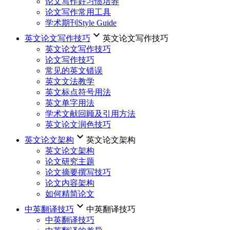
论文写作好习惯培养
论文写作常用工具
学术期刊Style Guide
keyboard_arrow_down
英文论文写作技巧
英文论文写作技巧
英文论文写作技巧
论文写作技巧
常见的英文错误
英文文法教学
英文标点符号用法
英文单字用法
学术文献回顾及引用方法
英文论文润色技巧
keyboard_arrow_down
英文论文架构
英文论文架构
英文论文架构
论文研究主题
论文摘要撰写技巧
论文内容架构
如何精简论文
keyboard_arrow_down
中英翻译技巧
中英翻译技巧
中英翻译技巧